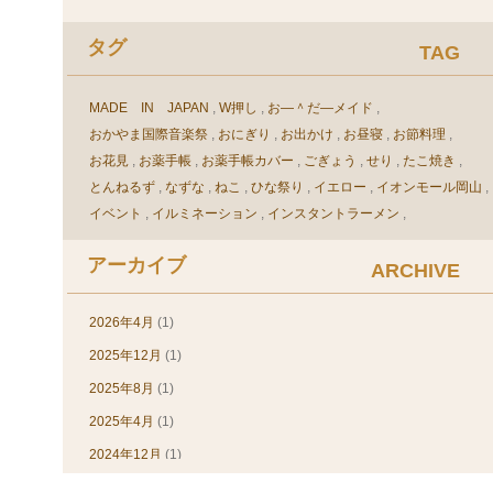
タックシール(1)
タグ
TAG
デザイン(素材)(11)
ネットショップ(3)
MADE IN JAPAN
W押し
お―＾だ―メイド
パステルカラー(3)
おかやま国際音楽祭
おにぎり
お出かけ
お昼寝
お節料理
パスポートカバー(1)
お花見
お薬手帳
お薬手帳カバー
ごぎょう
せり
たこ焼き
ビニール(24)
とんねるず
なずな
ねこ
ひな祭り
イエロー
イオンモール岡山
イベント
イルミネーション
インスタントラーメン
ビニール加工(30)
ウェルダー加工
ウエルダー加工
エルグレコ
オフセット印刷
ピンク(2)
アーカイブ
オリジナル
オリジナル、車検証ケース、印刷
オリジナルカバー
ARCHIVE
ピンバッヂホルダー(3)
オリジナルブックカバー
オリジナル手帳
オリジナル手帳カバー
ブックカバー(54)
オリジナル手帳製作
オリジナル車検証ケース
2026年4月
(1)
オリジナル，オーダー，ブックカバー
ブックカバー(60)
2025年12月
(1)
オリジナル，車検証入れ，デザイン
オーダー
オーダースーツ
ブルー(1)
2025年8月
(1)
オーダーメイド
オーダーメイドブックカバー
レビュー(23)
2025年4月
(1)
オーダーメイド手帳カバー
オーダーメイド手帳製作
カット
免許証ケース(12)
カンボジア
カードケース
ガーデンスノー
キャッシュバック
2024年12月
(1)
クリア
クリスマス
クリスマスプレゼント
商品について(13)
2024年8月
(1)