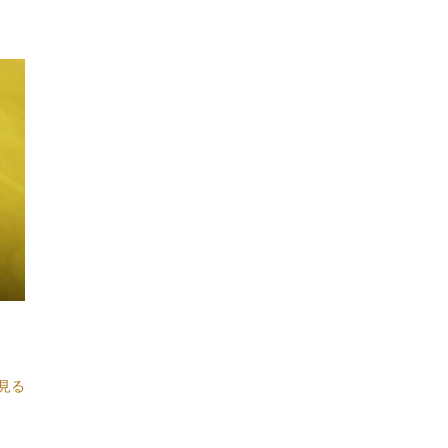
グリーンヒルズ津山グラスハウス、ウォータースライダー、流れる
型押し(2)
2024年5月
(1)
ール、懐かしいポスト、道の駅
実例紹介(47)
2023年12月
(1)
ケラケラ
コーナーポケット
ゴールド、特注、ノベルティ
手帳カバー(75)
サービス
シティーライト岡山硬式野球部
シルク印刷
シート
2023年4月
(1)
シール
ストレッチ
スポンジ
スポンジ入り
スーツ
ソフィア
手帳カバー(42)
2022年12月
(1)
ソフトボール
タックシール
ターコイズブルー
ダイエット
日常(24)
2022年8月
(1)
チーム岡山スポーツクラブ
ツートンカラー
デモンストレーション
箔押(14)
2022年4月
(1)
トゥール・スレン虐殺博物館
トランジット
ドルフィン
ネコ
箔押し(19)
ノートカバー
ハトメ
バイカラー
バイク
バクチャ―
バス
2022年1月
(1)
バッチ
バッチケース
パインバレー
パステルカラー
腕章・リボン(2)
2021年11月
(2)
パステルカラー手帳カバー
ビニール
ビニールにオフセット印刷
車検証ケース(6)
2021年10月
(2)
ビニールに印刷
ビニールへ印刷
ビニールカバー
ビニール加工
Ｗ押(10)
2021年9月
(2)
ビニール生地
ビニール箔押し
ピッチング
ピンク
ピンバッチ
ピンバッチケース
ピンバッチホルダー
ピンバッヂ
2021年8月
(2)
ピンバッヂホルダー
フラワーシリーズ
ブックカバー
2021年7月
(3)
ブックカバーA6
ブックカバー、手帳カバー
見る
2021年6月
(2)
ブックカバーオリジナル
ブックカバーオーダーメイド
2021年5月
(2)
ブックカバービニール
ブルー
プノンペン
プラスチック
プラハトメ
プレゼント
ホログラム
ポッケット
ポルポト
2021年4月
(4)