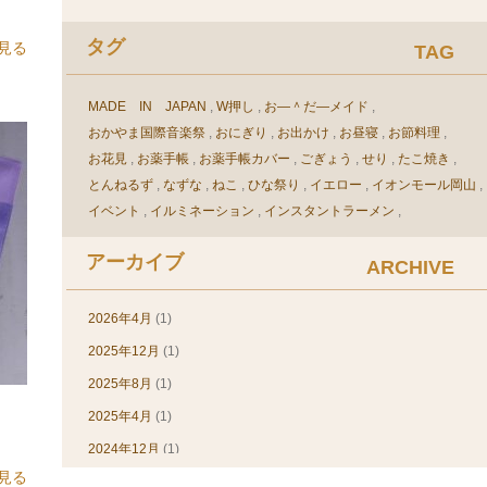
タックシール(1)
タグ
見る
TAG
デザイン(素材)(11)
ネットショップ(3)
MADE IN JAPAN
W押し
お―＾だ―メイド
パステルカラー(3)
おかやま国際音楽祭
おにぎり
お出かけ
お昼寝
お節料理
パスポートカバー(1)
お花見
お薬手帳
お薬手帳カバー
ごぎょう
せり
たこ焼き
ビニール(24)
とんねるず
なずな
ねこ
ひな祭り
イエロー
イオンモール岡山
イベント
イルミネーション
インスタントラーメン
ビニール加工(30)
ウェルダー加工
ウエルダー加工
エルグレコ
オフセット印刷
ピンク(2)
アーカイブ
オリジナル
オリジナル、車検証ケース、印刷
オリジナルカバー
ARCHIVE
ピンバッヂホルダー(3)
オリジナルブックカバー
オリジナル手帳
オリジナル手帳カバー
ブックカバー(54)
オリジナル手帳製作
オリジナル車検証ケース
2026年4月
(1)
オリジナル，オーダー，ブックカバー
ブックカバー(60)
2025年12月
(1)
オリジナル，車検証入れ，デザイン
オーダー
オーダースーツ
ブルー(1)
2025年8月
(1)
オーダーメイド
オーダーメイドブックカバー
レビュー(23)
2025年4月
(1)
オーダーメイド手帳カバー
オーダーメイド手帳製作
カット
免許証ケース(12)
カンボジア
カードケース
ガーデンスノー
キャッシュバック
2024年12月
(1)
クリア
クリスマス
クリスマスプレゼント
商品について(13)
見る
2024年8月
(1)