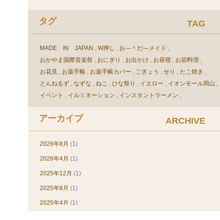
タックシール(1)
タグ
TAG
デザイン(素材)(11)
ネットショップ(3)
MADE IN JAPAN
W押し
お―＾だ―メイド
パステルカラー(3)
おかやま国際音楽祭
おにぎり
お出かけ
お昼寝
お節料理
パスポートカバー(1)
お花見
お薬手帳
お薬手帳カバー
ごぎょう
せり
たこ焼き
ビニール(24)
とんねるず
なずな
ねこ
ひな祭り
イエロー
イオンモール岡山
イベント
イルミネーション
インスタントラーメン
ビニール加工(30)
ウェルダー加工
ウエルダー加工
エルグレコ
オフセット印刷
ピンク(2)
アーカイブ
オリジナル
オリジナル、車検証ケース、印刷
オリジナルカバー
ARCHIVE
ピンバッヂホルダー(3)
オリジナルブックカバー
オリジナル手帳
オリジナル手帳カバー
ブックカバー(54)
オリジナル手帳製作
オリジナル車検証ケース
2026年8月
(1)
オリジナル，オーダー，ブックカバー
ブックカバー(60)
2026年4月
(1)
オリジナル，車検証入れ，デザイン
オーダー
オーダースーツ
ブルー(1)
2025年12月
(1)
オーダーメイド
オーダーメイドブックカバー
レビュー(23)
2025年8月
(1)
オーダーメイド手帳カバー
オーダーメイド手帳製作
カット
免許証ケース(12)
カンボジア
カードケース
ガーデンスノー
キャッシュバック
2025年4月
(1)
クリア
クリスマス
クリスマスプレゼント
商品について(13)
2024年12月
(1)