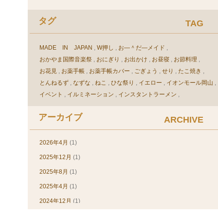
タックシール(1)
タグ
TAG
デザイン(素材)(11)
ネットショップ(3)
MADE IN JAPAN
W押し
お―＾だ―メイド
パステルカラー(3)
おかやま国際音楽祭
おにぎり
お出かけ
お昼寝
お節料理
パスポートカバー(1)
お花見
お薬手帳
お薬手帳カバー
ごぎょう
せり
たこ焼き
ビニール(24)
とんねるず
なずな
ねこ
ひな祭り
イエロー
イオンモール岡山
イベント
イルミネーション
インスタントラーメン
ビニール加工(30)
ウェルダー加工
ウエルダー加工
エルグレコ
オフセット印刷
ピンク(2)
アーカイブ
オリジナル
オリジナル、車検証ケース、印刷
オリジナルカバー
ARCHIVE
ピンバッヂホルダー(3)
オリジナルブックカバー
オリジナル手帳
オリジナル手帳カバー
ブックカバー(54)
オリジナル手帳製作
オリジナル車検証ケース
2026年4月
(1)
オリジナル，オーダー，ブックカバー
ブックカバー(60)
2025年12月
(1)
オリジナル，車検証入れ，デザイン
オーダー
オーダースーツ
ブルー(1)
2025年8月
(1)
オーダーメイド
オーダーメイドブックカバー
レビュー(23)
2025年4月
(1)
オーダーメイド手帳カバー
オーダーメイド手帳製作
カット
免許証ケース(12)
カンボジア
カードケース
ガーデンスノー
キャッシュバック
2024年12月
(1)
クリア
クリスマス
クリスマスプレゼント
商品について(13)
2024年8月
(1)