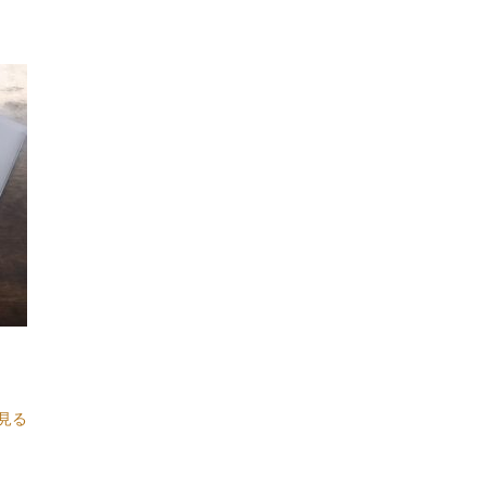
グリーンヒルズ津山グラスハウス、ウォータースライダー、流れる
型押し(2)
2024年8月
(1)
ール、懐かしいポスト、道の駅
実例紹介(47)
2024年5月
(1)
ケラケラ
コーナーポケット
ゴールド、特注、ノベルティ
手帳カバー(75)
サービス
シティーライト岡山硬式野球部
シルク印刷
シート
2023年12月
(1)
シール
ストレッチ
スポンジ
スポンジ入り
スーツ
ソフィア
手帳カバー(42)
2023年4月
(1)
ソフトボール
タックシール
ターコイズブルー
ダイエット
日常(24)
2022年12月
(1)
チーム岡山スポーツクラブ
ツートンカラー
デモンストレーション
箔押(14)
2022年8月
(1)
トゥール・スレン虐殺博物館
トランジット
ドルフィン
ネコ
箔押し(19)
ノートカバー
ハトメ
バイカラー
バイク
バクチャ―
バス
2022年4月
(1)
バッチ
バッチケース
パインバレー
パステルカラー
腕章・リボン(2)
2022年1月
(1)
パステルカラー手帳カバー
ビニール
ビニールにオフセット印刷
車検証ケース(6)
2021年11月
(2)
ビニールに印刷
ビニールへ印刷
ビニールカバー
ビニール加工
Ｗ押(10)
2021年10月
(2)
ビニール生地
ビニール箔押し
ピッチング
ピンク
ピンバッチ
ピンバッチケース
ピンバッチホルダー
ピンバッヂ
2021年9月
(2)
ピンバッヂホルダー
フラワーシリーズ
ブックカバー
手帳カバーも作成でき...
2021年8月
(2)
ブックカバーA6
ブックカバー、手帳カバー
見る
2021年7月
(3)
ブックカバーオリジナル
ブックカバーオーダーメイド
2021年6月
(2)
ブックカバービニール
ブルー
プノンペン
プラスチック
プラハトメ
プレゼント
ホログラム
ポッケット
ポルポト
2021年5月
(2)