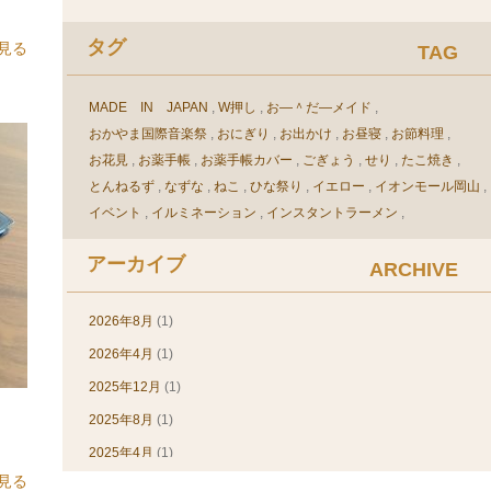
ーメイドで製作させて...
タックシール(1)
タグ
見る
TAG
デザイン(素材)(11)
ネットショップ(3)
MADE IN JAPAN
W押し
お―＾だ―メイド
パステルカラー(3)
おかやま国際音楽祭
おにぎり
お出かけ
お昼寝
お節料理
パスポートカバー(1)
お花見
お薬手帳
お薬手帳カバー
ごぎょう
せり
たこ焼き
ビニール(24)
とんねるず
なずな
ねこ
ひな祭り
イエロー
イオンモール岡山
イベント
イルミネーション
インスタントラーメン
ビニール加工(30)
ウェルダー加工
ウエルダー加工
エルグレコ
オフセット印刷
ピンク(2)
アーカイブ
オリジナル
オリジナル、車検証ケース、印刷
オリジナルカバー
ARCHIVE
ピンバッヂホルダー(3)
オリジナルブックカバー
オリジナル手帳
オリジナル手帳カバー
ブックカバー(54)
オリジナル手帳製作
オリジナル車検証ケース
2026年8月
(1)
オリジナル，オーダー，ブックカバー
ブックカバー(60)
2026年4月
(1)
オリジナル，車検証入れ，デザイン
オーダー
オーダースーツ
ブルー(1)
2025年12月
(1)
オーダーメイド
オーダーメイドブックカバー
レビュー(23)
2025年8月
(1)
オーダーメイド手帳カバー
オーダーメイド手帳製作
カット
素敵に仕上がります
免許証ケース(12)
カンボジア
カードケース
ガーデンスノー
キャッシュバック
2025年4月
(1)
クリア
クリスマス
クリスマスプレゼント
商品について(13)
見る
2024年12月
(1)