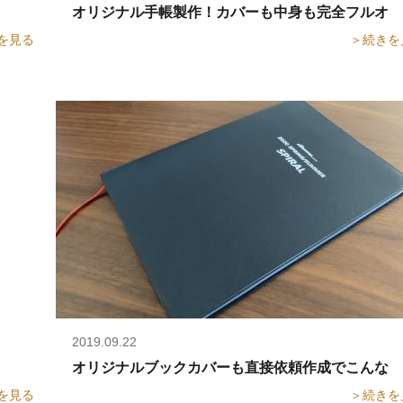
帳
オリジナル手帳製作！カバーも中身も完全フルオーダ
を見る
＞続きを
2019.09.22
 オリジナル手帳カバー
オリジナルブックカバーも直接依頼作成でこんなに
を見る
＞続きを